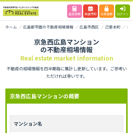
査定依頼
来店予約
会員登録
ログイン
ホーム
広島都市圏の不動産相場情報
広島市西区
己斐本町
京
京急西広島マンション
の不動産相場情報
Real estate market information
不動産の相場情報を四半期毎に集計し更新しています。ご参考い
ただければ幸いです。
京急西広島マンションの概要
マンション名