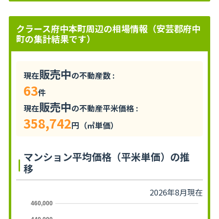
クラース府中本町周辺の相場情報（安芸郡府中
町の集計結果です）
販売中
現在
の不動産数 :
63
件
販売中
現在
の不動産平米価格 :
358,742
円（㎡単価）
マンション平均価格（平米単価）の推
移
2026年8月現在
460,000