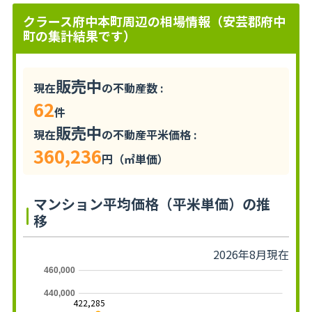
クラース府中本町周辺の相場情報（安芸郡府中
町の集計結果です）
販売中
現在
の不動産数 :
62
件
販売中
現在
の不動産平米価格 :
360,236
円（㎡単価）
マンション平均価格（平米単価）の推
移
2026年8月現在
460,000
440,000
422,285