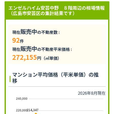
エンゼルハイム安芸中野 ８階周辺の相場情報
（広島市安芸区の集計結果です）
販売中
現在
の不動産数 :
92
件
販売中
現在
の不動産平米価格 :
272,155
円（㎡単価）
マンション平均価格（平米単価）の推
移
2026年8月現在
240,000
214,347
220,000