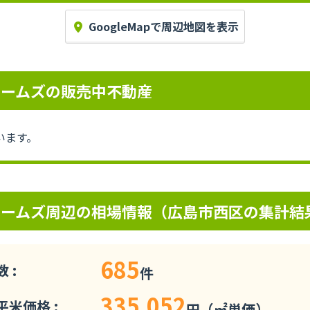
GoogleMapで周辺地図を表示
ホームズの販売中不動産
います。
ホームズ周辺の相場情報（広島市西区の集計結
685
 :
件
335,052
米価格 :
円（㎡単価）