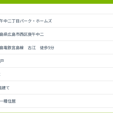
午中二丁目パーク・ホームズ
島県広島市西区庚午中二
島電鉄宮島線 古江 徒歩5分
3戸
C
階建て
一種住居