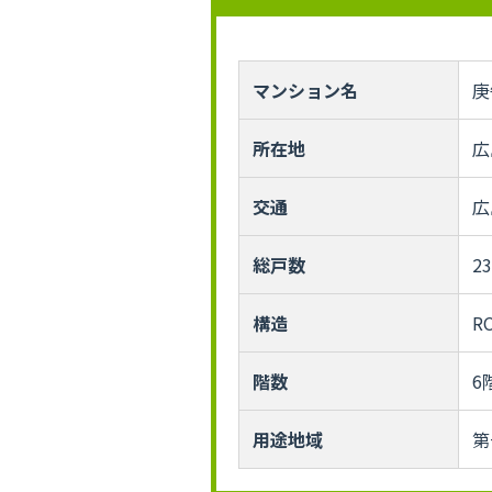
マンション名
庚
所在地
広
交通
広
総戸数
2
構造
R
階数
6
用途地域
第