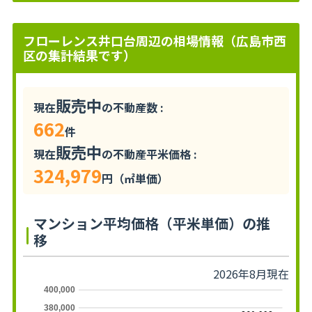
フローレンス井口台周辺の相場情報（広島市西
区の集計結果です）
販売中
現在
の不動産数 :
662
件
販売中
現在
の不動産平米価格 :
324,979
円（㎡単価）
マンション平均価格（平米単価）の推
移
2026年8月現在
400,000
380,000