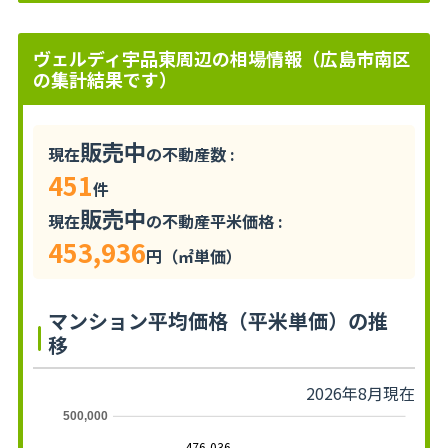
ヴェルディ宇品東周辺の相場情報（広島市南区
の集計結果です）
販売中
現在
の不動産数 :
451
件
販売中
現在
の不動産平米価格 :
453,936
円（㎡単価）
マンション平均価格（平米単価）の推
移
2026年8月現在
500,000
476,036