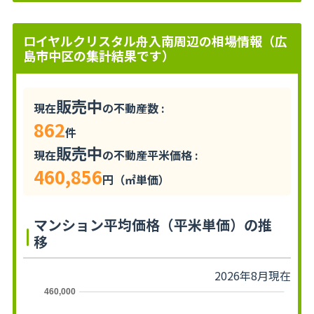
ロイヤルクリスタル舟入南周辺の相場情報（広
島市中区の集計結果です）
販売中
現在
の不動産数 :
862
件
販売中
現在
の不動産平米価格 :
460,856
円（㎡単価）
マンション平均価格（平米単価）の推
移
2026年8月現在
460,000