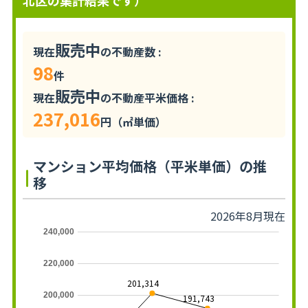
北区の集計結果です）
販売中
現在
の不動産数 :
98
件
販売中
現在
の不動産平米価格 :
237,016
円（㎡単価）
マンション平均価格（平米単価）の推
移
2026年8月現在
240,000
220,000
201,314
200,000
191,743