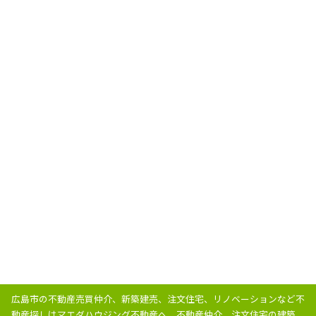
広島市の不動産売買仲介、新築建売、注文住宅、リノベーションなど不
動産探しはマエダハウジング不動産へ。
不動産仲介、注文住宅の建築、