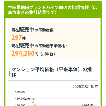
牛田早稲田グランドハイツ周辺の相場情報（広
島市東区の集計結果です）
販売中
現在
の不動産数 :
297
件
販売中
現在
の不動産平米価格 :
294,280
円（㎡単価）
マンション平均価格（平米単価）の推
移
2026年8月現在
440,000
409,091
420,000
392,549
400,000