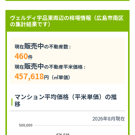
ヴェルディ宇品東周辺の相場情報（広島市南区
の集計結果です）
販売中
現在
の不動産数 :
460
件
販売中
現在
の不動産平米価格 :
457,618
円（㎡単価）
マンション平均価格（平米単価）の推
移
2026年8月現在
500,000
476,036