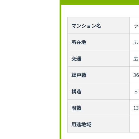
マンション名
ラ
所在地
広
交通
広
総戸数
3
構造
Ｓ
階数
1
用途地域