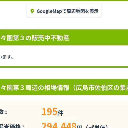
GoogleMapで周辺地図を表示
楽々園第３の販売中不動産
います。
楽々園第３周辺の相場情報（広島市佐伯区の集
195
 :
件
294,448
米価格 :
円（㎡単価）