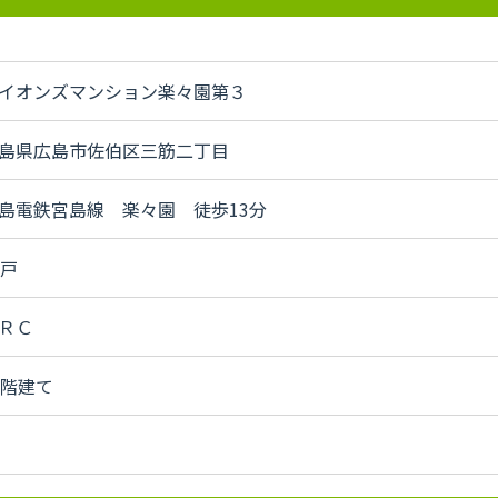
イオンズマンション楽々園第３
島県広島市佐伯区三筋二丁目
島電鉄宮島線 楽々園 徒歩13分
6戸
ＲＣ
3階建て