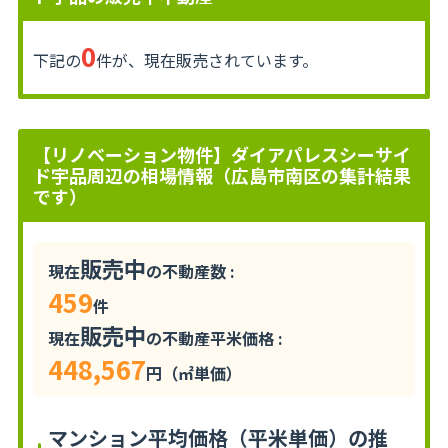
0
下記の
件が、現在販売されています。
【リノベーション物件】ダイアパレスシーサイ
ド宇品周辺の相場情報（広島市南区の集計結果
です）
販売中
現在
の不動産数 :
459
件
販売中
現在
の不動産平米価格 :
448,567
円（㎡単価）
マンション平均価格（平米単価）の推