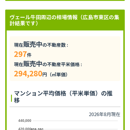
ヴェール牛田周辺の相場情報（広島市東区の集
計結果です）
販売中
現在
の不動産数 :
297
件
販売中
現在
の不動産平米価格 :
294,280
円（㎡単価）
マンション平均価格（平米単価）の推
移
2026年8月現在
440,000
409,091
420,000