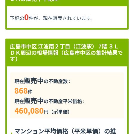
0
下記の
件が、現在販売されています。
広島市中区 江波南２丁目（江波駅） 7階 ３Ｌ
ＤＫ周辺の相場情報（広島市中区の集計結果で
す）
販売中
現在
の不動産数 :
868
件
販売中
現在
の不動産平米価格 :
460,080
円（㎡単価）
マンション平均価格（平米単価）の推