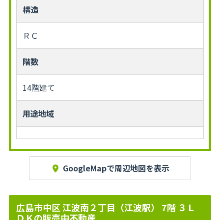
構造
ＲＣ
階数
14階建て
用途地域
GoogleMapで周辺地図を表示
広島市中区 江波南２丁目（江波駅） 7階 ３Ｌ
ＤＫの販売中不動産