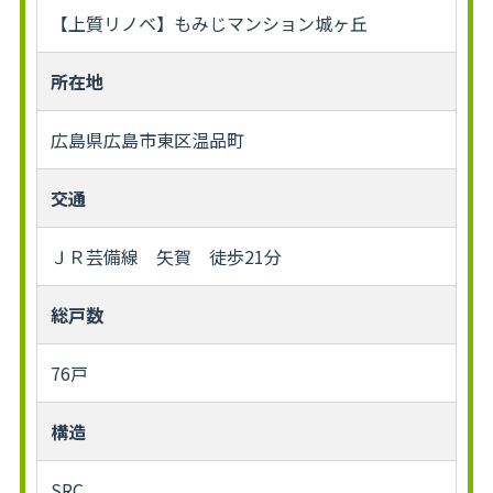
【上質リノベ】もみじマンション城ヶ丘
所在地
広島県広島市東区温品町
交通
ＪＲ芸備線 矢賀 徒歩21分
総戸数
76戸
構造
SRC