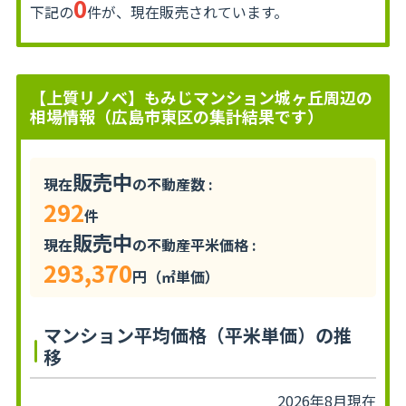
0
下記の
件が、現在販売されています。
【上質リノベ】もみじマンション城ヶ丘周辺の
相場情報（広島市東区の集計結果です）
販売中
現在
の不動産数 :
292
件
販売中
現在
の不動産平米価格 :
293,370
円（㎡単価）
マンション平均価格（平米単価）の推
移
2026年8月現在