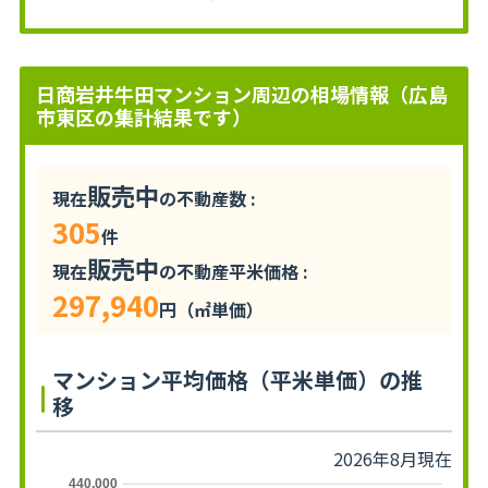
日商岩井牛田マンション周辺の相場情報（広島
市東区の集計結果です）
販売中
現在
の不動産数 :
305
件
販売中
現在
の不動産平米価格 :
297,940
円（㎡単価）
マンション平均価格（平米単価）の推
移
2026年8月現在
440,000