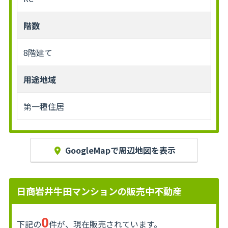
階数
8階建て
用途地域
第一種住居
GoogleMapで周辺地図を表示
日商岩井牛田マンションの販売中不動産
0
下記の
件が、現在販売されています。