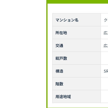
マンション名
ク
所在地
広
交通
広
総戸数
構造
S
階数
用途地域