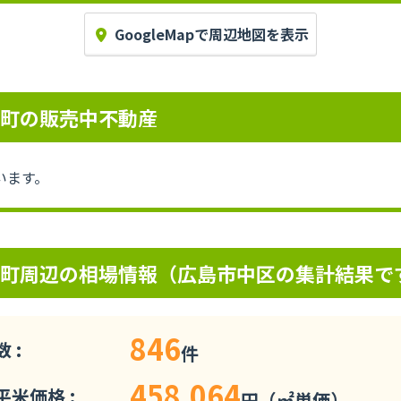
GoogleMapで周辺地図を表示
幟町の販売中不動産
います。
幟町周辺の相場情報（広島市中区の集計結果で
846
 :
件
458,064
米価格 :
円（㎡単価）