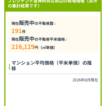
プレジデント皇神阿賀北周辺の相場情報（呉市
の集計結果です）
販売中
現在
の不動産数 :
191
件
販売中
現在
の不動産平米価格 :
216,129
円（㎡単価）
マンション平均価格（平米単価）の推
移
2026年8月現在