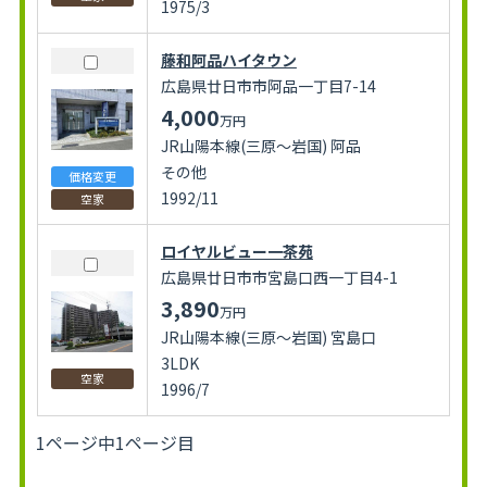
1975/3
藤和阿品ハイタウン
広島県廿日市市阿品一丁目7-14
4,000
万円
JR山陽本線(三原～岩国) 阿品
その他
価格変更
1992/11
空家
ロイヤルビュー一茶苑
広島県廿日市市宮島口西一丁目4-1
3,890
万円
JR山陽本線(三原～岩国) 宮島口
3LDK
空家
1996/7
1ページ中1ページ目