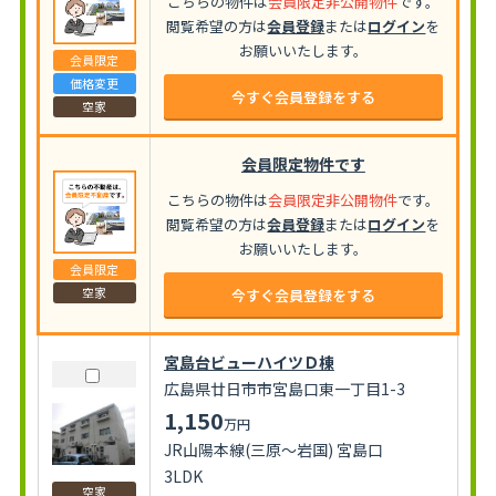
こちらの物件は
会員限定非公開物件
です。
閲覧希望の方は
会員登録
または
ログイン
を
お願いいたします。
会員限定
価格変更
今すぐ会員登録をする
空家
会員限定物件です
こちらの物件は
会員限定非公開物件
です。
閲覧希望の方は
会員登録
または
ログイン
を
お願いいたします。
会員限定
空家
今すぐ会員登録をする
宮島台ビューハイツＤ棟
広島県廿日市市宮島口東一丁目1-3
1,150
万円
JR山陽本線(三原～岩国) 宮島口
3LDK
空家