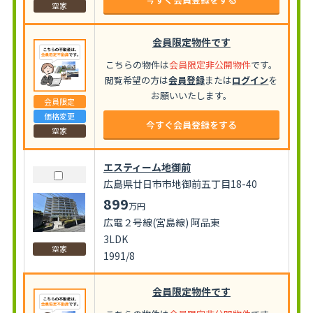
空家
会員限定物件です
こちらの物件は
会員限定非公開物件
です。
閲覧希望の方は
会員登録
または
ログイン
を
お願いいたします。
会員限定
価格変更
今すぐ会員登録をする
空家
エスティーム地御前
広島県廿日市市地御前五丁目18-40
899
万円
広電２号線(宮島線) 阿品東
3LDK
空家
1991/8
会員限定物件です