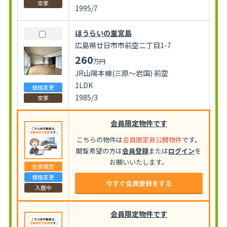
空家
1995/7
ほうらいの里宮島
広島県廿日市市前空二丁目1-7
260
万円
JR山陽本線(三原～岩国) 前空
1LDK
価格変更
1985/3
空家
会員限定物件です
こちらの物件は
会員限定非公開物件
です。
閲覧希望の方は
会員登録
または
ログイン
を
お願いいたします。
会員限定
価格変更
今すぐ会員登録をする
入居中
会員限定物件です