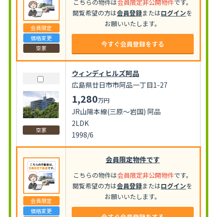
こちらの物件は
会員限定非公開物件
です。
閲覧希望の方は
会員登録
または
ログイン
を
お願いいたします。
会員限定
価格変更
今すぐ会員登録をする
空家
ウィンディヒルズ阿品
広島県廿日市市阿品一丁目1-27
1,280
万円
JR山陽本線(三原～岩国) 阿品
2LDK
空家
1998/6
会員限定物件です
こちらの物件は
会員限定非公開物件
です。
閲覧希望の方は
会員登録
または
ログイン
を
お願いいたします。
会員限定
価格変更
今すぐ会員登録をする