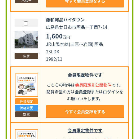
今すぐ会員登録をする
藤和阿品ハイタウン
広島県廿日市市阿品一丁目7-14
1,600
万円
JR山陽本線(三原～岩国) 阿品
2SLDK
空家
1992/11
会員限定物件です
こちらの物件は
会員限定非公開物件
です。
閲覧希望の方は
会員登録
または
ログイン
を
お願いいたします。
会員限定
価格変更
今すぐ会員登録をする
空家
会員限定物件です