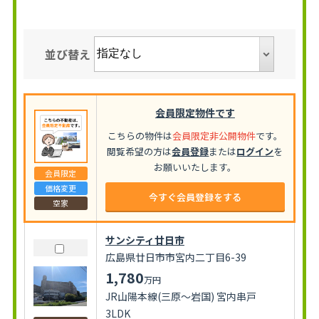
並び替え
会員限定物件です
こちらの物件は
会員限定非公開物件
です。
閲覧希望の方は
会員登録
または
ログイン
を
お願いいたします。
会員限定
価格変更
今すぐ会員登録をする
空家
サンシティ廿日市
広島県廿日市市宮内二丁目6-39
1,780
万円
JR山陽本線(三原～岩国) 宮内串戸
3LDK