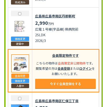
完成済み
広島県広島市南区丹那新町
2,990
万円
広電１号線(宇品線) 県病院前
2SLDK
価格変更
2026/3
建築中
会員限定物件です
こちらの物件は
会員限定非公開物件
です。
閲覧希望の方は
会員登録
または
ログイン
を
お願いいたします。
会員限定
価格変更
今すぐ会員登録をする
入居中
広島県広島市南区仁保三丁目