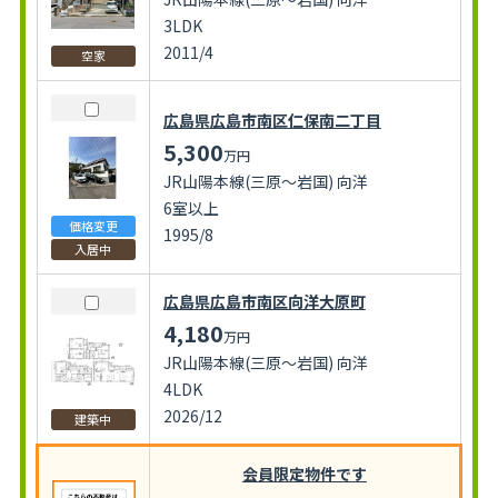
3LDK
2011/4
空家
広島県広島市南区仁保南二丁目
5,300
万円
JR山陽本線(三原～岩国) 向洋
6室以上
価格変更
1995/8
入居中
広島県広島市南区向洋大原町
4,180
万円
JR山陽本線(三原～岩国) 向洋
4LDK
2026/12
建築中
会員限定物件です