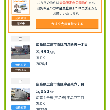
こちらの物件は
会員限定非公開物件
です。
閲覧希望の方は
会員登録
または
ログイン
を
お願いいたします。
会員限定
建築中
今すぐ会員登録をする
広島県広島市南区向洋新町一丁目
3,490
万円
3LDK
2026/4
価格変更
完成済み
広島県広島市南区宇品東六丁目
5,050
万円
広電１号線(宇品線) 宇品四丁目
2LDK
価格変更
2023/8