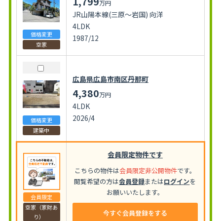
1,799
万円
JR山陽本線(三原～岩国) 向洋
4LDK
価格変更
1987/12
空家
広島県広島市南区丹那町
4,380
万円
4LDK
2026/4
価格変更
建築中
会員限定物件です
こちらの物件は
会員限定非公開物件
です。
閲覧希望の方は
会員登録
または
ログイン
を
お願いいたします。
会員限定
空家（家財あ
今すぐ会員登録をする
り）