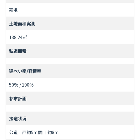
売地
土地面積実測
138.24㎡
私道面積
建ぺい率/容積率
50% / 100%
都市計画
接道状況
公道 西約5ｍ間口 約8ｍ