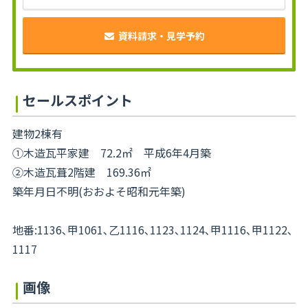
資料請求・見学予約
セールスポイント
建物2棟有
①木造瓦平家建 72.2㎡ 平成6年4月築
②木造瓦葺2階建 169.36㎡
築年月日不明(おおよそ昭和元年築)
地番:1136､甲1061､乙1116､1123､1124､甲1116､甲1122､
1117
画像