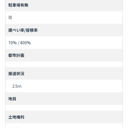
駐車場有無
可
建ぺい率/容積率
70% / 400%
都市計画
接道状況
2.5ｍ
地目
土地権利