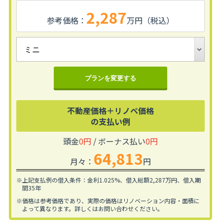
2,287
参考価格：
万円（税込）
プランを変更する
不動産価格＋リノベ価格
の支払い例
頭金
0円
/ ボーナス払い
0円
64,813
月々：
円
※上記支払例の借入条件：金利1.025%、
借入総額
2,287
万円、借入期
間35年
※価格は参考価格であり、実際の価格はリノベーション内容・面積に
よって異なります。
詳しくはお問い合わせください。