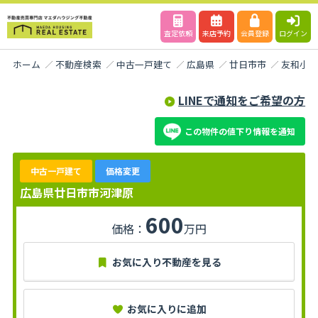
査定依頼
来店予約
会員登録
ログイン
ホーム
不動産検索
中古一戸建て
広島県
廿日市市
友和小
LINEで通知をご希望の方
この物件の値下り情報を通知
中古一戸建て
価格変更
広島県廿日市市河津原
600
価格：
万円
お気に入り不動産を見る
お気に入りに追加