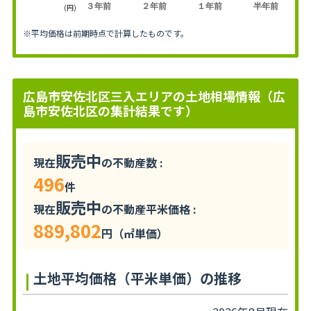
３年前
２年前
１年前
半年前
(円)
※平均価格は前期時点で計算したものです。
広島市安佐北区三入エリアの土地相場情報（広
島市安佐北区の集計結果です）
販売中
現在
の不動産数 :
496
件
販売中
現在
の不動産平米価格 :
889,802
円（㎡単価）
土地平均価格（平米単価）の推移