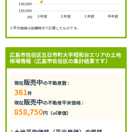
140,000
120,000
３年前
２年前
１年前
半年前
(円)
※平均価格は前期時点で計算したものです。
広島市佐伯区五日市町大字昭和台エリアの土地
相場情報（広島市佐伯区の集計結果です）
販売中
現在
の不動産数 :
361
件
販売中
現在
の不動産平米価格 :
858,750
円（㎡単価）
土地平均価格（平米単価）の推移