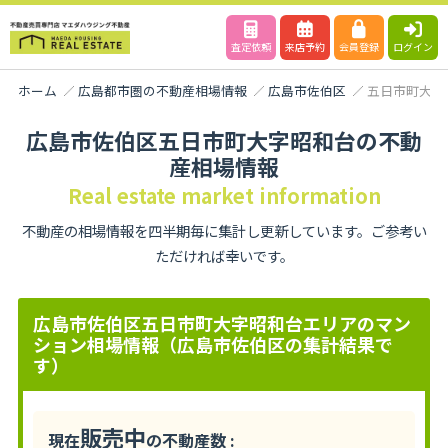
査定依頼
来店予約
会員登録
ログイン
ホーム
広島都市圏の不動産相場情報
広島市佐伯区
五日市町大字
広島市佐伯区五日市町大字昭和台の不動
産相場情報
Real estate market information
不動産の相場情報を四半期毎に集計し更新しています。ご参考い
ただければ幸いです。
広島市佐伯区五日市町大字昭和台エリアのマン
ション相場情報（広島市佐伯区の集計結果で
す）
販売中
現在
の不動産数 :