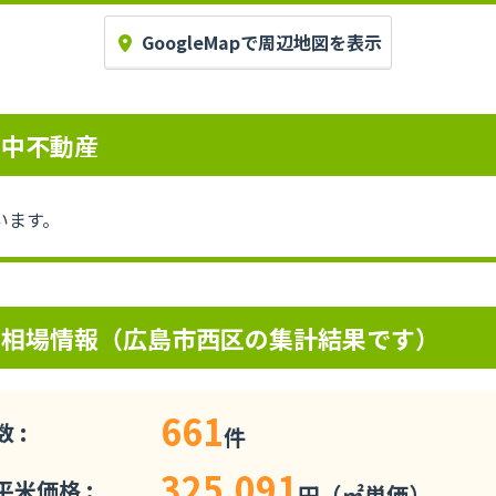
GoogleMapで周辺地図を表示
売中不動産
います。
の相場情報（広島市西区の集計結果です）
661
 :
件
325,091
米価格 :
円（㎡単価）