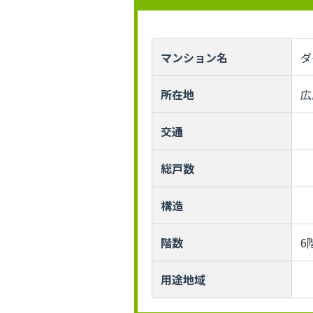
マンション名
ダ
所在地
広
交通
総戸数
構造
階数
6
用途地域