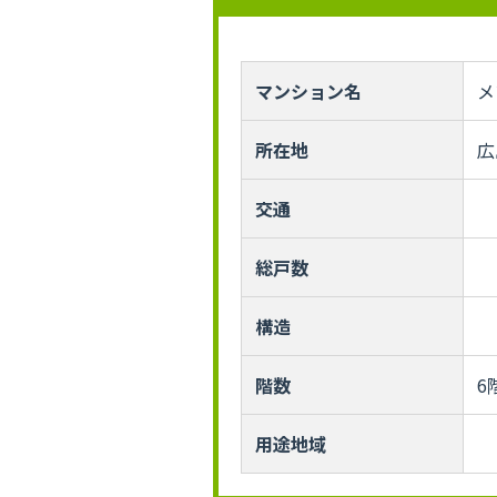
マンション名
メ
所在地
広
交通
総戸数
構造
階数
6
用途地域