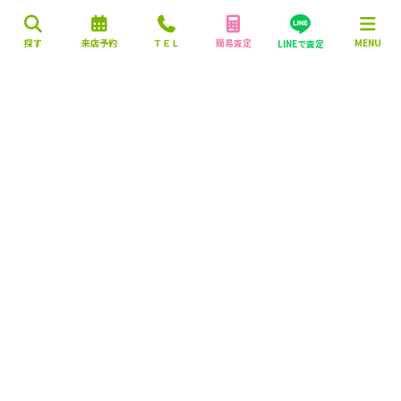
探す
来店予約
ＴＥＬ
簡易査定
MENU
LINEで査定
営業時間：10:00～18:00
定休日：毎週火曜日・水曜日
株式会社 マエダハウジング不動産