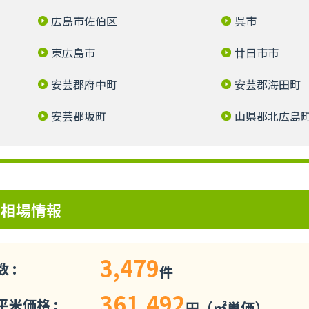
広島市佐伯区
呉市
東広島市
廿日市市
安芸郡府中町
安芸郡海田町
安芸郡坂町
山県郡北広島
ン相場情報
3,479
 :
件
361,492
米価格 :
円（㎡単価）