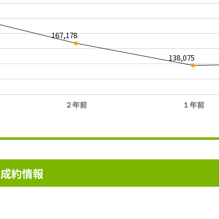
167,178
138,075
２年前
１年前
。
ン成約情報