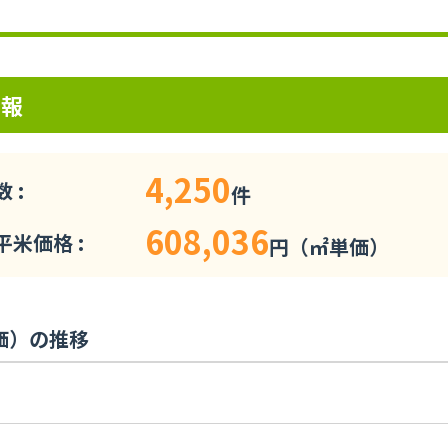
。
情報
4,250
 :
件
608,036
米価格 :
円（㎡単価）
価）の推移