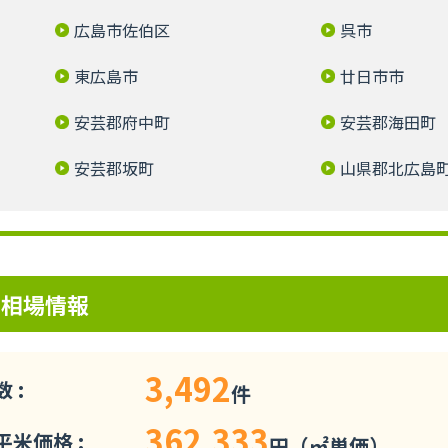
広島市佐伯区
呉市
東広島市
廿日市市
安芸郡府中町
安芸郡海田町
安芸郡坂町
山県郡北広島
ン相場情報
3,492
 :
件
362,333
米価格 :
円（㎡単価）