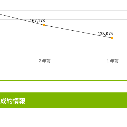
167,178
138,075
２年前
１年前
。
ン成約情報