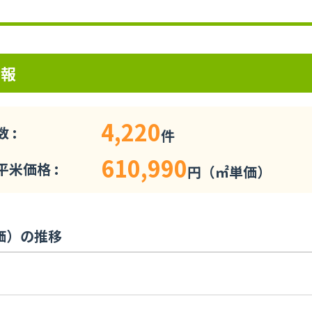
。
情報
4,220
 :
件
610,990
米価格 :
円（㎡単価）
価）の推移