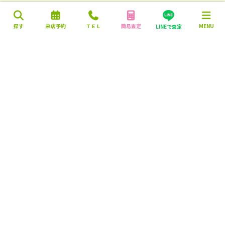
探す
来店予約
ＴＥＬ
簡易査定
MENU
LINEで査定
営業時間：10:00～18:00
定休日：毎週火曜日・水曜日
株式会社 マエダハウジング不動産