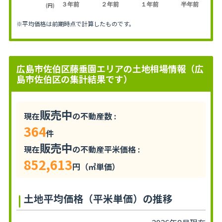
３年前
２年前
１年前
半年前
(円)
※平均価格は前期時点で計算したものです。
広島市佐伯区藤垂園エリアの土地相場情報（広
島市佐伯区の集計結果です）
販売中
現在
の不動産数 :
364
件
販売中
現在
の不動産平米価格 :
852,613
円（㎡単価）
土地平均価格（平米単価）の推移