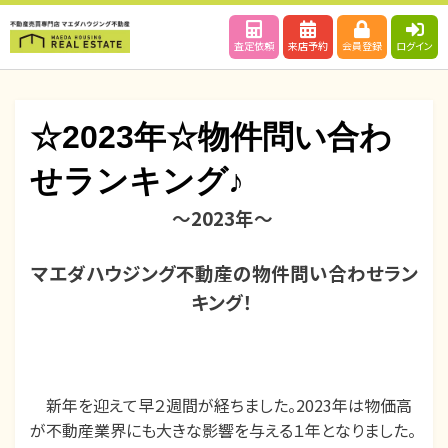
査定依頼
来店予約
会員登録
ログイン
☆2023年☆物件問い合わ
せランキング♪
〜
2023年
〜
投
投稿者
2024年1月18日
maedahousing
稿
日:
マエダハウジング不動産の物件問い合わせラン
キング！
新年を迎えて早２週間が経ちました。
2023年は物価高
が不動産業界にも大きな影響を与える１年となりました。