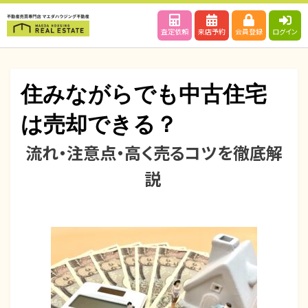
査定依頼
来店予約
会員登録
ログイン
住みながらでも中古住宅
は売却できる？
流れ・注意点・高く売るコツを徹底解
投
投稿者
2025年8月30日
maedahousing
稿
説
日: