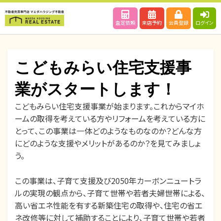
査定依頼
来店予約
会員登録
ログイン
こどもみらい住宅支援事
業がスタートします！
こどもみらい住宅支援事業が始まります。これからマイホ
投
投稿者
2022年1月27日
maedahousing
ームの取得を考えている方やリフォームを考えている方に
稿
とって、この事業は一体どのようなものなのか？どんな方
日:
にどのような支援やメリットがあるのか？を見てみましょ
う。
この事業は、子育て支援及び2050年カーボンニュートラ
ルの実現の観点から、​子育て世帯や若者夫婦世帯による、
高い省エネ性能を有する新築住宅の取得や​、住宅の省エ
ネ改修等に対して補助することにより、子育て世帯や若者