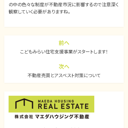
の中の色々な制度が不動産市況に影響するので注意深く
観察していく必要がありますね。
カテゴリー:
コラム
、
不動産ニュース
前へ
投
こどもみらい住宅支援事業がスタートします！
稿
ナ
次ヘ
ビ
不動産売買とアスベスト対策について
ゲ
ー
シ
ョ
ン