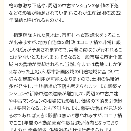
格の急激な下落や、周辺の中古マンションの価値の下落
などの影響が懸念されています。これが生産緑地の2022
年問題と呼ばれるものです。
指定解除された農地は、市町村へ買取請求をすること
が出来ますが、地方自治体の財政はコロナ禍で非常に厳
しい状況が予測されますので、実際に買取りが行われるこ
とは少ないと思われます。そうなると一般市場に市街化区
域内の農地が売却されると、当然、今までは農地にしか使
えなかった土地が、都市計画区域の用途地域に基づいて
様々な建築や利用が可能となりますので、土地の供給過
多が発生し、土地相場の下落も考えられます。また新築マ
ンションや新築戸建の建築が増加して、周辺の中古戸建
や中古マンションの相場にも影響し、価格の下落を引き起
こす要因となることも予測されます。需要の増加が見込め
るのであれば大きく影響は無いと思われますが、コロナ禍
でここ1年間の不動産売買件数は減少傾向となっており
ますので、需要減少、供給過多の状況は考えられます。