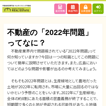
査定依頼
来店予約
会員登録
ログイン
不動産の「2022年問題」
ってなに？
不動産業界内で問題視されている「2022年問題」って
投
投稿者
2022年2月24日
maedahousing
何か知っていますか？今回は一つの知識としてこの問題に
稿
ついて簡単に説明させていただきます。また、広島におい
日:
てはどのような問題や影響が出るのか考えてみましょう。
そもそも2022年問題とは、生産緑地として農地だった
土地が2022年に転用され、市場に大量に出回るのではな
いかという予想のことをいいます。2022年に「生産緑地」
全体の約8割にあたる面積の営農義務が終了することで、
短期間で多くの土地が売却される可能性があり、土地価