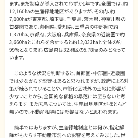
ます。まだ制度が導入されてわずか1年です。全国では、約
12,160haの生産緑地地区がありますが、その内、約
7,000haが東京都、埼玉県、千葉県、茨木県、神奈川県の
首都圏であり、静岡県、愛知県、三重県の中部圏で約
1,370ha、京都府、大阪府、兵庫県、奈良県の近畿圏で約
3,660haとこれらを合計すると約12,033haと全体の約
99%となります。広島県は32地区の5.78haのみとなって
います。
このような状況を判断すると、首都圏・中部圏・近畿圏
では少なからず影響はあると思われますが、政府による対
策が練られていることや、市街化区域外の土地に影響が
少ないことから、全国的な価格の暴落には至らないと考
えらます。また広島については、生産緑地地区がほとんど
無いので、不動産相場には影響はないと思われます。
簡単ではありますが、生産緑地制度とは何か、指定解
除がもたらす不動産市況への影響を考えてみました。世