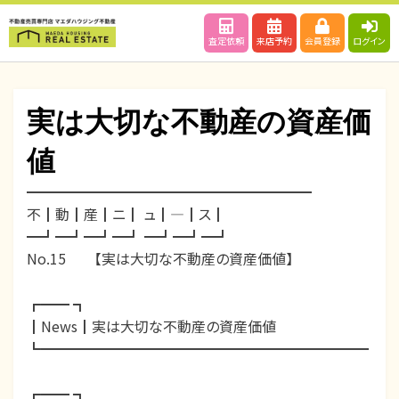
査定依頼
来店予約
会員登録
ログイン
実は大切な不動産の資産価
値
━━━━━━━━━━━━━━━━━━━━
投
投稿者
2020年12月31日
wpmaster
不┃動┃産┃ニ┃ ュ┃―┃ス┃
稿
━┛━┛━┛━┛ ━┛━┛━┛
日:
No.15 【実は大切な不動産の資産価値】
┏━━ ┓
┃News┃実は大切な不動産の資産価値
┗━━━━━━━━━━━━━━━━━━━━━━━
┏━━ ┓