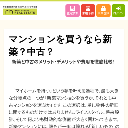
査定依頼
来店予約
会員登録
ログイン
マンションを買うなら新
築？中古？
新築と中古のメリット・デメリットや費用を徹底比較！
投
投稿者
2024年4月12日
maedahousing
稿
日:
「マイホームを持つ」という夢を叶える過程で、最も大き
な分岐点の一つが「新築マンションを買うか、それとも中
古マンションを選ぶか」です。この選択は、単に物件の新旧
に関するものだけではありません。ライフスタイル、将来設
計、そして何よりも財政的な側面が大きく関わってきます。
新築マンションには、誰もが一度は憧れる「新しいもの」の