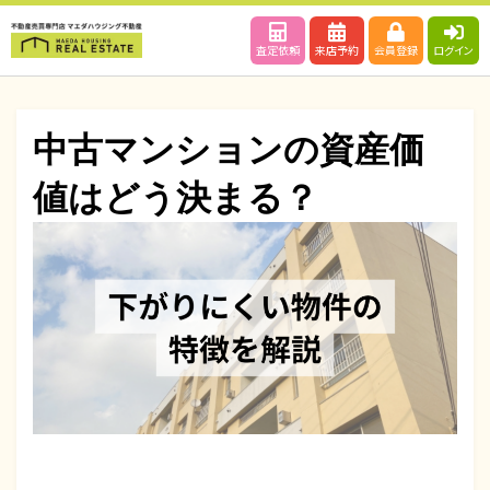
査定依頼
来店予約
会員登録
ログイン
中古マンションの資産価
値はどう決まる？
投
投稿者
2025年10月31日
maedahousing
稿
日: