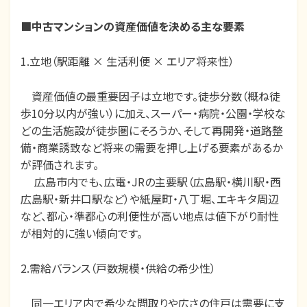
■中古マンションの資産価値を決める主な要素
1.立地（駅距離 × 生活利便 × エリア将来性）
資産価値の最重要因子は立地です。徒歩分数（概ね徒
歩10分以内が強い）に加え、スーパー・病院・公園・学校な
どの生活施設が徒歩圏にそろうか、そして再開発・道路整
備・商業誘致など将来の需要を押し上げる要素があるか
が評価されます。
広島市内でも、広電・JRの主要駅（広島駅・横川駅・西
広島駅・新井口駅など）や紙屋町・八丁堀、エキキタ周辺
など、都心・準都心の利便性が高い地点は値下がり耐性
が相対的に強い傾向です。
2.需給バランス（戸数規模・供給の希少性）
同一エリア内で希少な間取りや広さの住戸は需要に支