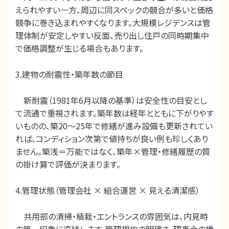
えられやすい一方、周辺に同スペックの競合が多いと価格
競争に巻き込まれやすくなります。大規模レジデンスは管
理体制が安定しやすい反面、売り出し住戸の同時期集中
で価格調整が生じる場合もあります。
3.建物の耐震性・築年数の節目
新耐震（1981年6月以降の基準）は安全性の目安とし
て流通で重視されます。築年数は経年とともに下がりやす
いものの、築20～25年で修繕が進み設備も更新されてい
れば、コンディション次第で値持ちが良い例も珍しくあり
ません。築浅＝万能ではなく、築年×管理・修繕履歴の質
の掛け算で評価が決まります。
4.管理状態（管理会社 × 組合運営 × 見える清潔感）
共用部の清掃・植栽・エントランスの雰囲気は、内見時