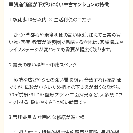
■
資産価値が下がりにくい中古マンションの特徴
1.駅徒歩10分以内 × 生活利便の二拍子
都心・準都心や乗換利便の高い駅近、加えて日常の買
い物・医療・教育が徒歩圏で完結する立地は、家族構成や
ライフステージが変わっても需要が幅広く残ります。
2.需要の厚い標準～中庸スペック
極端な広さやクセの強い間取りは、合致すれば高評価
ですが、母数が小さいため相場の下支えが弱くなりがち。
70㎡前後・3LDK・整形プラン・二面採光など、大多数にフ
ィットする”扱いやすさ”は強い武器です。
3.管理優良 & 計画的な修繕が進む棟
定期点検と大規模修繕の実施履歴が明確、長期修繕