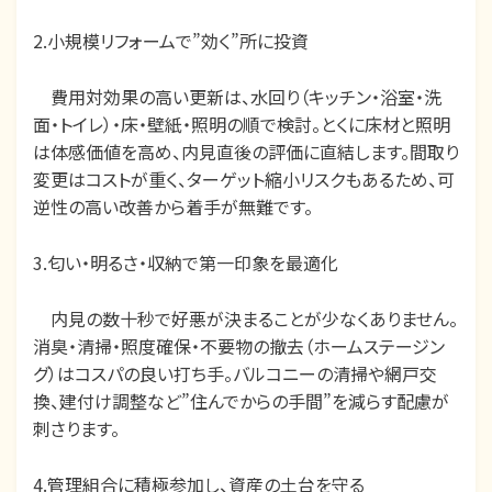
2.小規模リフォームで”効く”所に投資
費用対効果の高い更新は、水回り（キッチン・浴室・洗
面・トイレ）・床・壁紙・照明の順で検討。とくに床材と照明
は体感価値を高め、内見直後の評価に直結します。間取り
変更はコストが重く、ターゲット縮小リスクもあるため、可
逆性の高い改善から着手が無難です。
3.匂い・明るさ・収納で第一印象を最適化
内見の数十秒で好悪が決まることが少なくありません。
消臭・清掃・照度確保・不要物の撤去（ホームステージン
グ）はコスパの良い打ち手。バルコニーの清掃や網戸交
換、建付け調整など”住んでからの手間”を減らす配慮が
刺さります。
4.管理組合に積極参加し、資産の土台を守る