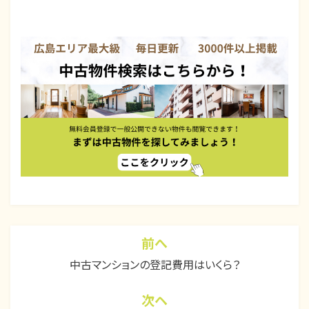
カテゴリー:
コラム
、
不動産購入
、
中
古住宅
前へ
投
中古マンションの登記費用はいくら？
稿
ナ
次ヘ