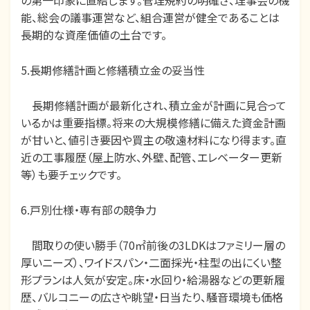
の第一印象に直結します。管理規約の明確さ、理事会の機
能、総会の議事運営など、組合運営が健全であることは
長期的な資産価値の土台です。
5.長期修繕計画と修繕積立金の妥当性
長期修繕計画が最新化され、積立金が計画に見合って
いるかは重要指標。将来の大規模修繕に備えた資金計画
が甘いと、値引き要因や買主の敬遠材料になり得ます。直
近の工事履歴（屋上防水、外壁、配管、エレベーター更新
等）も要チェックです。
6.戸別仕様・専有部の競争力
間取りの使い勝手（70㎡前後の3LDKはファミリー層の
厚いニーズ）、ワイドスパン・二面採光・柱型の出にくい整
形プランは人気が安定。床・水回り・給湯器などの更新履
歴、バルコニーの広さや眺望・日当たり、騒音環境も価格