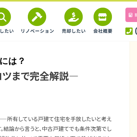
るには？
コツまで完全解説―
投
投稿者
2025年4月30日
maedahousing
稿
日:
——所有している戸建て住宅を手放したいと考え
す。結論から言うと、中古戸建てでも条件次第でし