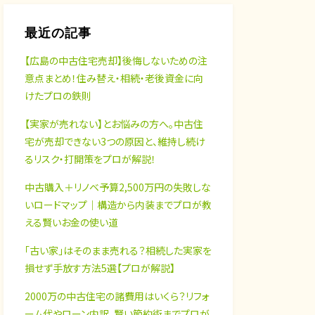
最近の記事
【広島の中古住宅売却】後悔しないための注
意点まとめ！住み替え・相続・老後資金に向
けたプロの鉄則
【実家が売れない】とお悩みの方へ。中古住
宅が売却できない3つの原因と、維持し続け
るリスク・打開策をプロが解説！
中古購入＋リノベ予算2,500万円の失敗しな
いロードマップ｜構造から内装までプロが教
える賢いお金の使い道
「古い家」はそのまま売れる？相続した実家を
損せず手放す方法5選【プロが解説】
2000万の中古住宅の諸費用はいくら？リフォ
ーム代やローン内訳、賢い節約術までプロが