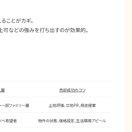
えることがカギ。
以上可などの強みを打ち出すのが効果的。
入層
売却成功のコツ
s・一部ファミリー層
土地評価、立地PR、用途提案
リノベ希望者
物件の状態、価格設定、生活環境アピール